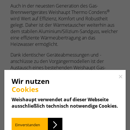
Auch in der neuesten Generation des Gas-
®
Brennwertgerätes Weishaupt Thermo Condens
wird Wert auf Effizienz, Komfort und Robustheit
gelegt. Daher ist der Wärmetauscher weiterhin aus
dem stabilen Aluminium/Silizium-Sandguss, welcher
eine effiziente Wärmeübertragung an das
Heizwasser ermöglicht.
Dank identischer Geräteabmessungen und -
anschlüsse zu den Vorgängermodellen ist der
Austausch eines bestehenden Weishaupt Gas-
Brennwertgerätes einfach und problemlos möglich.
Close
Wir nutzen
Cookies
Weishaupt verwendet auf dieser Webseite
Downloads.
ausschließlich technisch notwendige Cookies.
Einverstanden