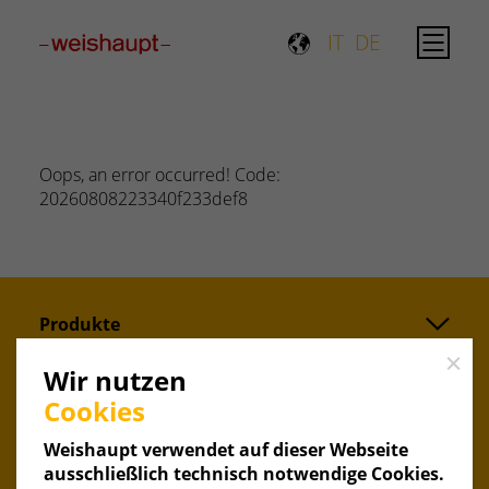
Please select a page template in page properties.
IT
DE
Oops, an error occurred! Code:
20260808223340f233def8
Produkte
Close
Service
Wir nutzen
Cookies
Unternehmen
Weishaupt verwendet auf dieser Webseite
ausschließlich technisch notwendige Cookies.
Aktuelles