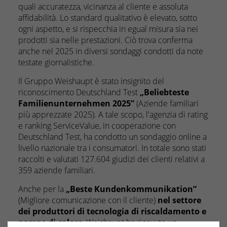
quali accuratezza, vicinanza al cliente e assoluta
affidabilità. Lo standard qualitativo è elevato, sotto
ogni aspetto, e si rispecchia in egual misura sia nei
prodotti sia nelle prestazioni. Ciò trova conferma
anche nel 2025 in diversi sondaggi condotti da note
testate giornalistiche.
Il Gruppo Weishaupt è stato insignito del
riconoscimento Deutschland Test
„Beliebteste
Familienunternehmen 2025”
(Aziende familiari
più apprezzate 2025). A tale scopo, l'agenzia di rating
e ranking ServiceValue, in cooperazione con
Deutschland Test, ha condotto un sondaggio online a
livello nazionale tra i consumatori. In totale sono stati
raccolti e valutati 127.604 giudizi dei clienti relativi a
359 aziende familiari.
Anche per la
„Beste Kundenkommunikation”
(Migliore comunicazione con il cliente)
nel settore
dei produttori di tecnologia di riscaldamento e
pompe di calore
, Weishaupt ha ricevuto un