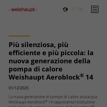
Please select a page template in page properties.
IT
DE
Più silenziosa, più
efficiente e più piccola: la
nuova generazione della
pompa di calore
®
Weishaupt Aeroblock
14
01/12/2025
La nuova generazione di pompe di calore aria/acqua
®
Weishaupt Aeroblock
14 rappresenta l'evoluzione
®