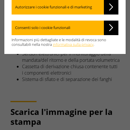
esistenti.
Autorizzare i cookie funzionali e di marketing
La nuova generazione mantiene la già collaudata e
ricca dotazione di serie:
Consenti solo i cookie funzionali
Mantello in alluminio verniciato a polvere
Alette in alluminio anodizzato
Informazioni più dettagliate e le modalità di revoca sono
Concetto di sicurezza con condensatore a
consultabili nella nostra
informativa sulla privacy
.
doppia parete
Sensori elettronici per il monitoraggio della
mandata/del ritorno e della portata volumetrica
Cassetta di derivazione chiusa contenente tutti
i componenti elettronici
Sistema di sfiato e di separazione dei fanghi
Scarica l'immagine per la
stampa