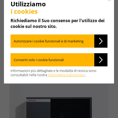
Close
®
Evoblock
Utilizziamo
entro il 31/12/2026, l'utilizzo del portale
Weishaupt Energy Management è gratuito per 5 anni.
i cookies
In questo modo l'utente ha un comodo accesso
all'impianto e sotto controllo tutti i dati rilevanti.
Richiediamo il Suo consenso per l'utilizzo dei
Opzionalmente sono possibili il monitoraggio e
cookie sul nostro sito.
l'ottimizzazione a distanza da parte dell'installatore
specializzato.
Autorizzare i cookie funzionali e di marketing
Consenti solo i cookie funzionali
Scarica l'immagine per la
Informazioni più dettagliate e le modalità di revoca sono
stampa
consultabili nella nostra
informativa sulla privacy
.