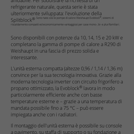
affidabile. Per soddisfare la richiesta di un
refrigerante naturale, questa serie è stata
ulteriormente sviluppata: l'evoluzione della
®
. Sono nate così le pompe di calore Weishaupt Evoblock
, sistemi di
®
Splitblock
riscaldamento compatti ed economicamente vantaggiosi per case mono-, bi- e plurifamiliari.
Sono disponibili con potenze da 10, 14, 15 e 20 kW e
completano la gamma di pompe di calore a R290 di
Weishaupt in una fascia di prezzo solida e
interessante.
L'unità esterna compatta (altezze 0,96 / 1,14 / 1,36 m)
convince per la sua tecnologia innovativa. Grazie alla
moderna tecnologia inverter con circuito frigorifero a
®
propano ottimizzato, la Evoblock
lavora in modo
particolarmente efficiente anche con basse
temperature esterne e – grazie a una temperatura di
mandata possibile fino a 75 °C – può essere
impiegata anche con i radiatori.
Il montaggio dell'unità esterna è possibile su console
a pavimento, su staffa di supporto o su fondazione a