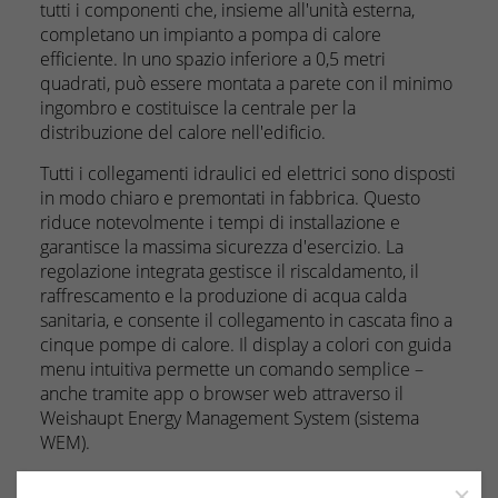
tutti i componenti che, insieme all'unità esterna,
completano un impianto a pompa di calore
efficiente. In uno spazio inferiore a 0,5 metri
quadrati, può essere montata a parete con il minimo
ingombro e costituisce la centrale per la
distribuzione del calore nell'edificio.
Tutti i collegamenti idraulici ed elettrici sono disposti
in modo chiaro e premontati in fabbrica. Questo
riduce notevolmente i tempi di installazione e
garantisce la massima sicurezza d'esercizio. La
regolazione integrata gestisce il riscaldamento, il
raffrescamento e la produzione di acqua calda
sanitaria, e consente il collegamento in cascata fino a
cinque pompe di calore. Il display a colori con guida
menu intuitiva permette un comando semplice –
anche tramite app o browser web attraverso il
Weishaupt Energy Management System (sistema
WEM).
In caso di acquisto di una pompa di calore