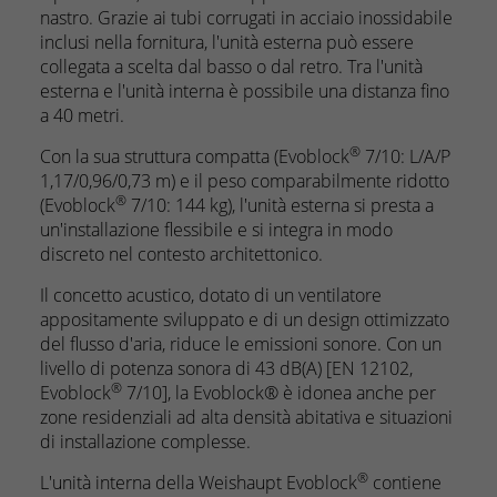
nastro. Grazie ai tubi corrugati in acciaio inossidabile
inclusi nella fornitura, l'unità esterna può essere
collegata a scelta dal basso o dal retro. Tra l'unità
esterna e l'unità interna è possibile una distanza fino
a 40 metri.
®
Con la sua struttura compatta (Evoblock
7/10: L/A/P
1,17/0,96/0,73 m) e il peso comparabilmente ridotto
®
(Evoblock
7/10: 144 kg), l'unità esterna si presta a
un'installazione flessibile e si integra in modo
discreto nel contesto architettonico.
Il concetto acustico, dotato di un ventilatore
appositamente sviluppato e di un design ottimizzato
del flusso d'aria, riduce le emissioni sonore. Con un
livello di potenza sonora di 43 dB(A) [EN 12102,
®
Evoblock
7/10], la Evoblock® è idonea anche per
zone residenziali ad alta densità abitativa e situazioni
di installazione complesse.
®
L'unità interna della Weishaupt Evoblock
contiene