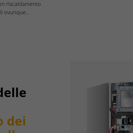
on riscaldamento
ali ovunque…
delle
o dei