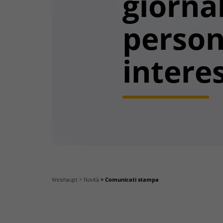
giornal
perso
intere
Weishaupt
Novità
Comunicati stampa