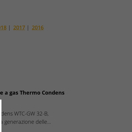
018
|
2017
|
2016
ne a gas Thermo Condens
ose
ndens WTC-GW 32-B,
a generazione delle…