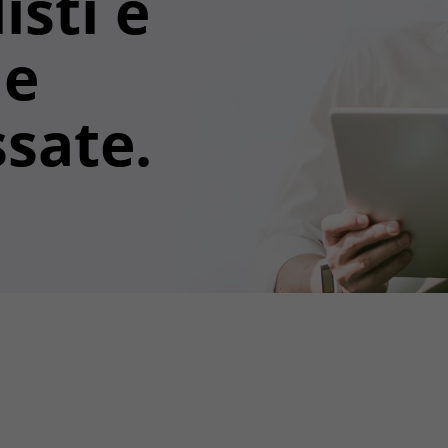
isti e
ne
ssate.