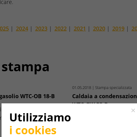
icare.
025
|
2024
|
2023
|
2022
|
2021
|
2020
|
2019
|
2
 stampa
01.05.2018
| Stampa specializzata
gasolio WTC-OB 18-B
Caldaia a condensazio
WTC-GW 32-B
ione a gasolio WTC-OB
Cl
Utilizziamo
iamma…
Con la nuova Thermo Co
i cookies
Weishaupt amplia la nuov