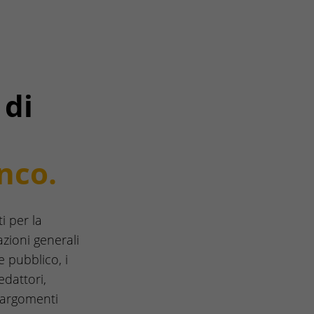
 di
nco.
i per la
zioni generali
e pubblico, i
edattori,
i argomenti