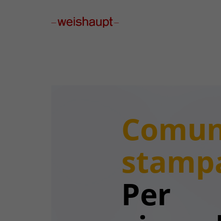
Please select a page template in page properties.
Comun
stamp
Per