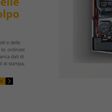
elle
olpo
tti e delle
 te, ordinate
anca dati di
oli di stampa,
pt