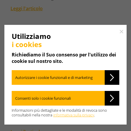
Leggi l'articolo
18.11.2025
Close
Utilizziamo
Weishaupt sostiene il Campionato Tedesco dei
Fumisti e Spazzacamini 2025.
i cookies
All'inizio di novembre si è svolto a Berlino il
Richiediamo il Suo consenso per l'utilizzo dei
Campionato Tedesco dei Fumisti e…
cookie sul nostro sito.
Leggi l'articolo
Autorizzare i cookie funzionali e di marketing
13.11.2025
Il Gruppo Weishaupt inaugura la nuova filiale
Consenti solo i cookie funzionali
di Lipsia.
Informazioni più dettagliate e le modalità di revoca sono
Già dal 1991 la Max Weishaupt SE, uno dei
consultabili nella nostra
informativa sulla privacy
.
produttori leader a livello mondiale di pompe…