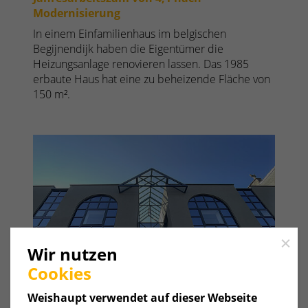
Modernisierung
In einem Einfamilienhaus im belgischen
Begijnendijk haben die Eigentümer die
Heizungsanlage renovieren lassen. Das 1985
erbaute Haus hat eine zu beheizende Fläche von
150 m².
Close
Wir nutzen
Cookies
Modernisierung mit intelligenter
Weishaupt verwendet auf dieser Webseite
Heiztechnik und halbierter Leistung