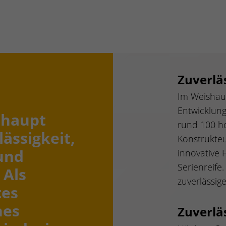
Zuverlä
Im Weishau
Entwicklun
shaupt
rund 100 ho
lässigkeit,
Konstrukte
und
innovative 
Serienreife
 Als
zuverlässig
tes
hes
Zuverlä