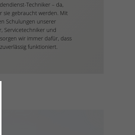
dendienst-Techniker – da,
 sie gebraucht werden. Mit
en Schulungen unserer
, Servicetechniker und
 sorgen wir immer dafür, dass
zuverlässig funktioniert.
ose