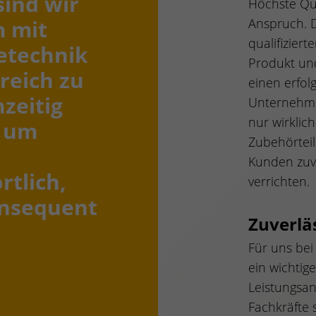
ind wir
Höchste Qua
m mit
Anspruch. 
qualifiziert
etechnik
Produkt und
reich zu
einen erfol
hzeitig
Unternehme
nur wirklic
, um
Zubehörtei
Kunden zuve
rtlich,
verrichten.
onsequent
Zuverläs
Für uns bei
ein wichtig
Leistungsa
Fachkräfte 