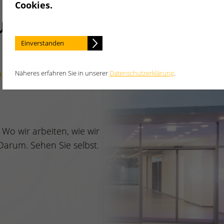
Cookies.
upt
Einverstanden
ehmen in
Näheres erfahren Sie in unserer
Datenschutzerklärung
.
 Wo wir arbeiten, wie wir
arum. Sehen Sie selbst.