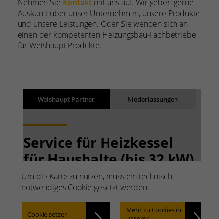
Nehmen Sie
Kontakt
mit uns auf. Wir geben gerne
Auskunft über unser Unternehmen, unsere Produkte
und unsere Leistungen. Oder Sie wenden sich an
einen der kompetenten Heizungsbau-Fachbetriebe
für Weishaupt Produkte.
Suchergebnisse
Weishaupt Partner
Niederlassungen
Back
Ergebnisse werden geladen
Service für Heizkessel
für Haushalte (bis 32 kW)
Schnell suchen. Einfach
Um die Karte zu nutzen, muss ein technisch
notwendiges Cookie gesetzt werden.
finden.
Mehr zu Cookies in
Cookie setzen
unserer