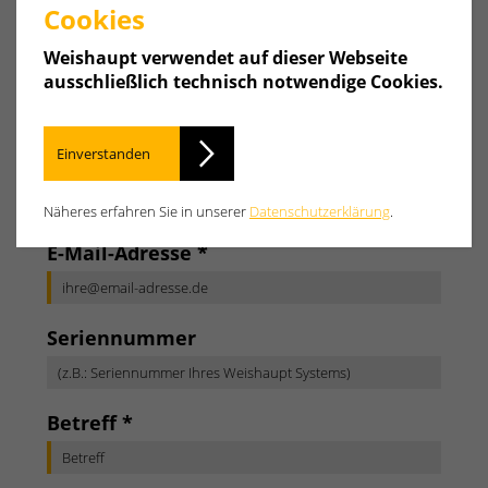
Cookies
Weishaupt verwendet auf dieser Webseite
ausschließlich technisch notwendige Cookies.
Land
Einverstanden
Vorwahl, Telefon
Näheres erfahren Sie in unserer
Datenschutzerklärung
.
E-Mail-Adresse
*
Seriennummer
Betreff
*