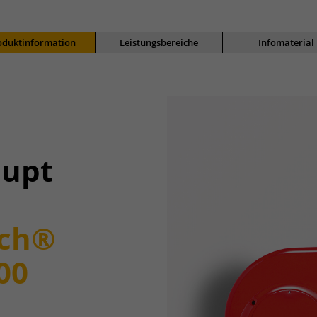
oduktinformation
Leistungsbereiche
Infomaterial
aupt
ch®
000