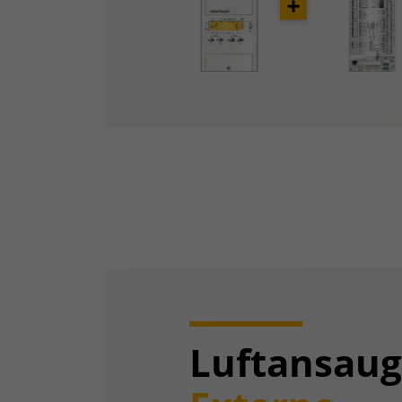
Opener
Luftansau