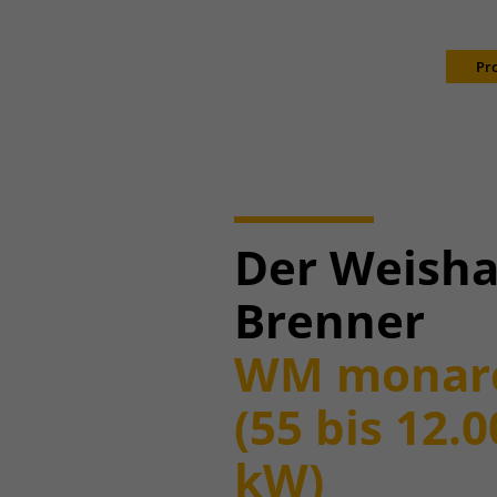
Pr
Der Weish
Brenner
WM monar
(55 bis 12.
kW)