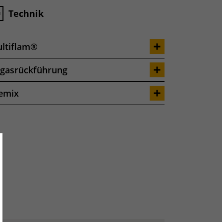
Technik
ltiflam®
gasrückführung
emix
ose