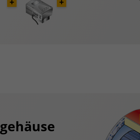
Opener
Opener
ggehäuse