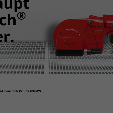
aupt
®
ch
r.
M monarch® (55 – 12.000 kW)