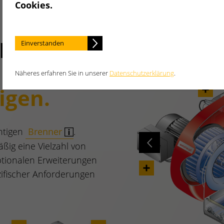
Cookies.
Brenner
Einverstanden
Näheres erfahren Sie in unserer
Datenschutzerklärung
.
tigen.
htigen
Brenner
.
Previous
ßig eine Vielzahl von
tionalen Erweiterungen
zifischer Anforderungen