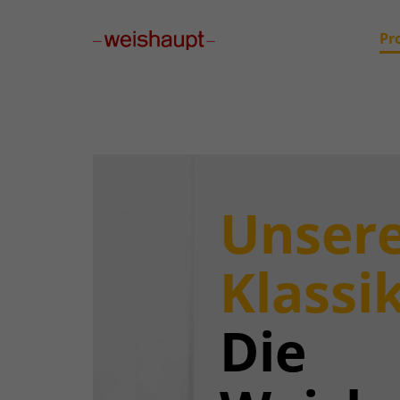
Please select a page template in page properties.
Pr
Unser
Klassik
Die