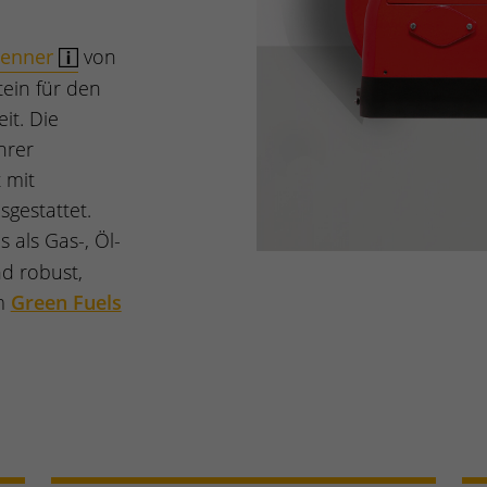
renner
von
ein für den
it. Die
hrer
 mit
sgestattet.
s als Gas-, Öl-
nd robust,
em
Green Fuels