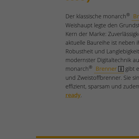
®
Der klassische monarch
B
Weishaupt legte den Grundst
Kern der Marke: Zuverlässigke
aktuelle Baureihe ist neben i
Robustheit und Langlebigkeit
modernster Digitaltechnik au
®
monarch
Brenner
gibt e
und Zweistoffbrenner. Sie si
effizient, sparsam und zud
ready
.