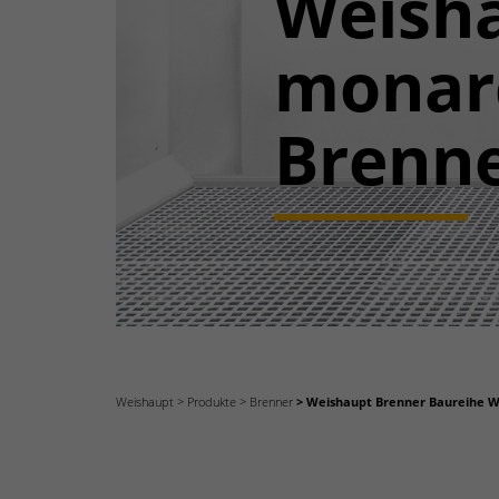
Weish
monar
Brenne
Weishaupt
Produkte
Brenner
Weishaupt Brenner Baureihe W