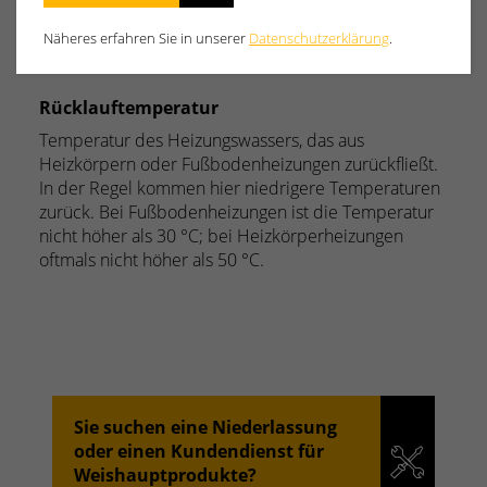
Y
Z
Näheres erfahren Sie in unserer
Datenschutzerklärung
.
Rücklauftemperatur
Temperatur des Heizungswassers, das aus
Heizkörpern oder Fußbodenheizungen zurückfließt.
In der Regel kommen hier niedrigere Temperaturen
zurück. Bei Fußbodenheizungen ist die Temperatur
nicht höher als 30 °C; bei Heizkörperheizungen
oftmals nicht höher als 50 °C.
Sie suchen eine Niederlassung
oder einen Kundendienst für
Weishauptprodukte?