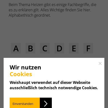
Beim Thema Heizen gibt es einige Fachbegriffe, die
es zu erklären gilt. Alles Wichtige finden Sie hier.
Alphabethisch geordnet.
A
B
C
D
E
F
G
H
I
J
K
L
Close
Wir nutzen
Cookies
M
N
O
P
Q
R
Weishaupt verwendet auf dieser Webseite
ausschließlich technisch notwendige Cookies.
S
T
U
V
W
X
Einverstanden