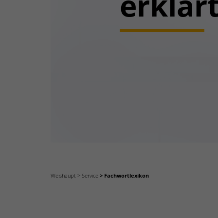
erklärt
Weishaupt
Service
Fachwortlexikon