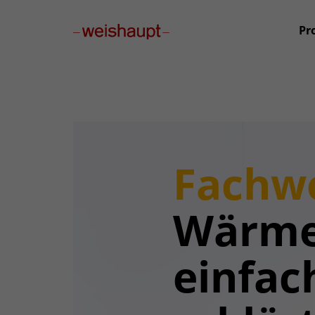
Please select a page template in page properties.
Pr
Fachwo
Wärme
einfac