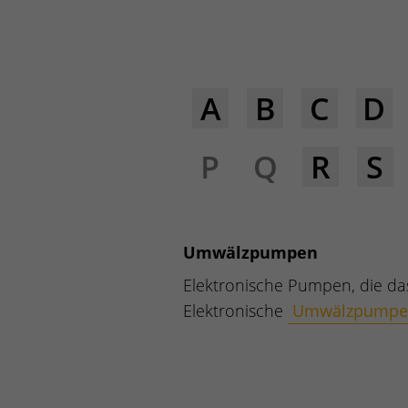
A
B
C
D
P
Q
R
S
Umwälzpumpen
Elektronische Pumpen, die da
Elektronische
Umwälzpump