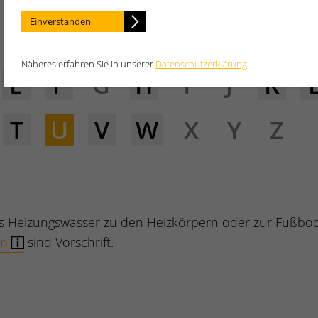
Einverstanden
Näheres erfahren Sie in unserer
Datenschutzerklärung
.
E
F
G
H
I
J
K
T
U
V
W
X
Y
Z
s Heizungswasser zu den Heizkörpern oder zur Fußbo
en
sind Vorschrift.