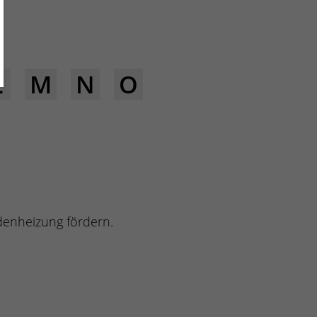
L
M
N
O
denheizung fördern.