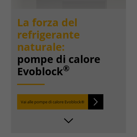
La forza del
refrigerante
naturale:
pompe di calore
®
Evoblock
Vai alle pompe di calore Evoblock®
SCROLL