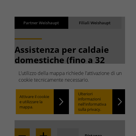
Risultati
Partner Weishaupt
Filiali Weishaupt
Back
I risultati vengono caricati
Assistenza per caldaie
domestiche (fino a 32
kW)
L’utilizzo della mappa richiede l’attivazione di un
Ricerca rapida. Facile da
cookie tecnicamente necessario.
trovare.
Ulteriori
Attivare il cookie
informazioni
e utilizzare la
nell'informativa
mappa.
sulla privacy.
Locate
Distanza