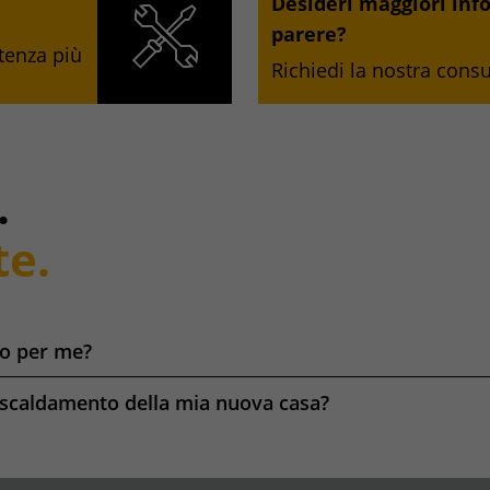
Desideri maggiori inf
parere?
stenza più
Richiedi la nostra cons
.
te.
to per me?
riscaldamento della mia nuova casa?