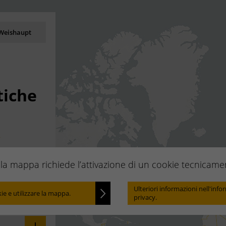
i Weishaupt
i
tiche
.
re.
ella mappa richiede l’attivazione di un cookie tecnicam
Locate
Ulteriori informazioni nell'info
kie e utilizzare la mappa.
privacy.