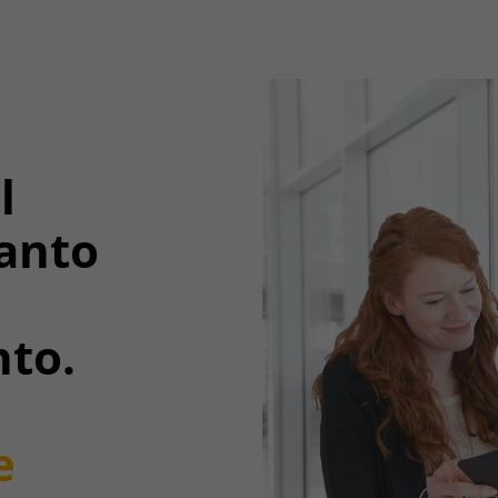
l
anto
nto.
e