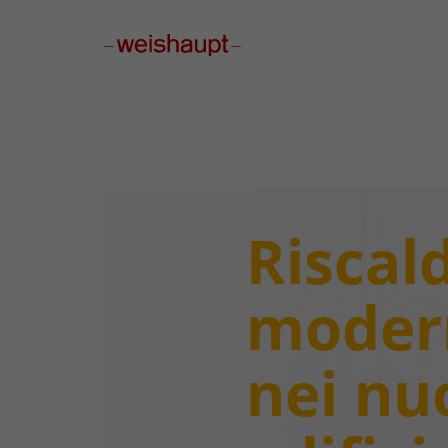
Please select a page template in page properties.
Risca
moder
nei nu