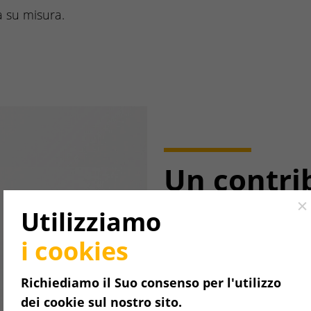
ma su misura.
Un contri
protezion
Cl
Utilizziamo
dell'ambi
i cookies
riscaldan
Richiediamo il Suo consenso per l'utilizzo
dei cookie sul nostro sito.