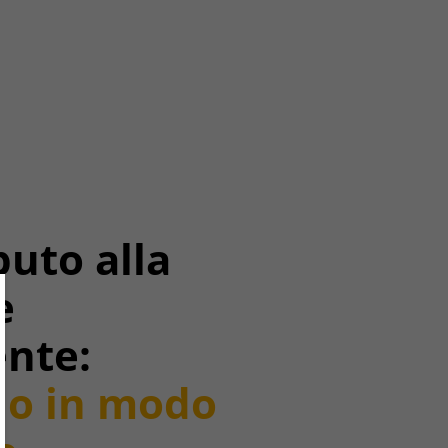
buto alla
e
ose
ente:
do in modo