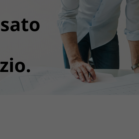
sato
zio.