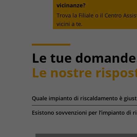
vicinanze?
Trova la Filiale o il Centro Assi
vicini a te.
Le tue domande
Le nostre rispos
Quale impianto di riscaldamento è gius
Esistono sovvenzioni per l’impianto di 