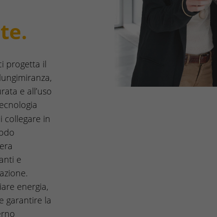
te.
i progetta il
lungimiranza,
rata e all’uso
tecnologia
i collegare in
modo
iera
anti e
tazione.
iare energia,
e garantire la
erno