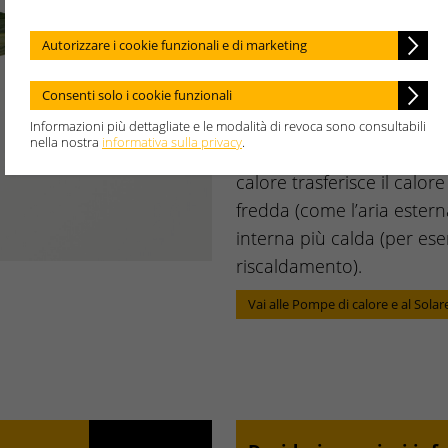
sostenibil
Autorizzare i cookie funzionali e di marketing
Con i sistemi Weishaupt ci
Consenti solo i cookie funzionali
riscaldare in modo sostenib
completamente alle energi
Informazioni più dettagliate e le modalità di revoca sono consultabili
nella nostra
informativa sulla privacy
.
calore Weishaupt sono la 
calore trasferisce il calo
fredda (come l’aria estern
interna più calda (per ese
riscaldamento).
Vai alle Pompe di calore e al Sola