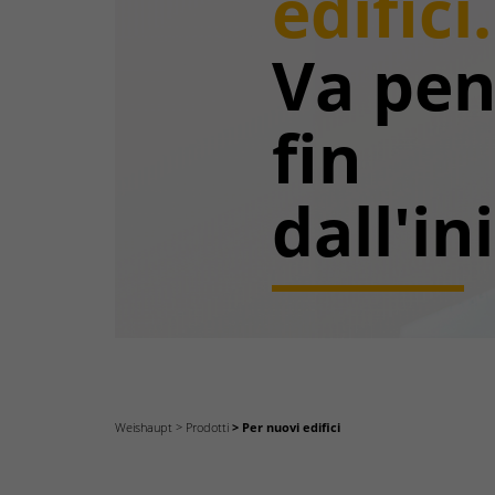
edifici.
Va pen
fin
dall'ini
Weishaupt
Prodotti
Per nuovi edifici