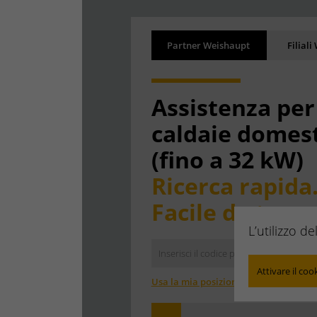
Risultati
Back
Partner Weishaupt
Filial
I risultati vengono caricat
Assistenza per
caldaie domes
(fino a 32 kW)
Ricerca rapida
Facile da trova
L’utilizzo d
Attivare il coo
Usa la mia posizione