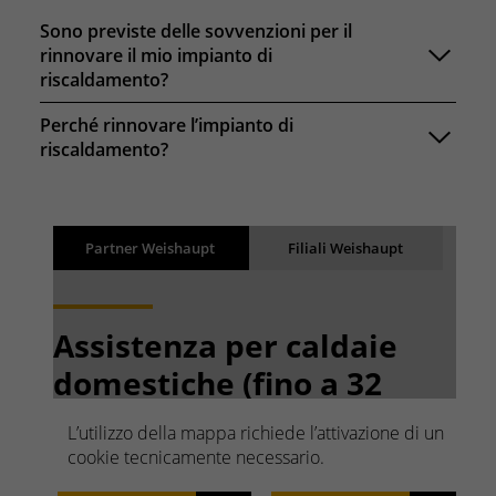
Sono previste delle sovvenzioni per il
rinnovare il mio impianto di
riscaldamento?
Perché rinnovare l’impianto di
riscaldamento?
Risultati
Partner Weishaupt
Filiali Weishaupt
Back
I risultati vengono caricati
Assistenza per caldaie
domestiche (fino a 32
kW)
L’utilizzo della mappa richiede l’attivazione di un
Ricerca rapida. Facile da
cookie tecnicamente necessario.