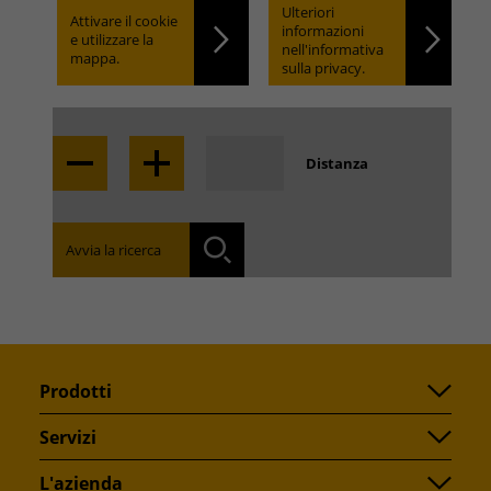
trovare.
Ulteriori
Attivare il cookie
informazioni
e utilizzare la
nell'informativa
mappa.
sulla privacy.
Locate
Distanza
Trova la filiale nella tua zona:
Avvia la ricerca
Ricerca
Prodotti
Servizi
L'azienda