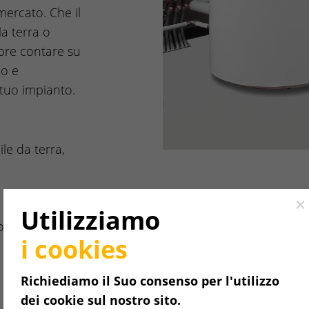
 mercato. Che il
la terra o
mpre contare su
o e
 tuo impianto.
le da terra,
Cl
Utilizziamo
o
i cookies
Richiediamo il Suo consenso per l'utilizzo
dei cookie sul nostro sito.