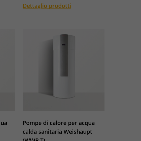
Dettaglio prodotti
qua
Pompe di calore per acqua
r
calda sanitaria Weishaupt
(WWP T)