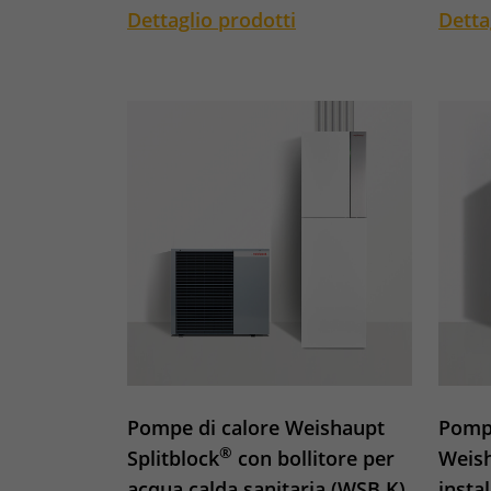
Dettaglio prodotti
Detta
Pompe di calore Weishaupt
Pompe
®
Splitblock
con bollitore per
Weish
acqua calda sanitaria (WSB K)
insta