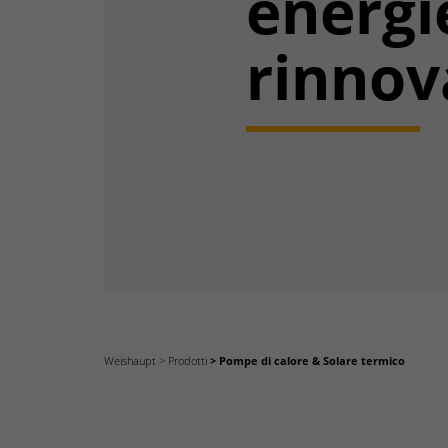
energi
rinnova
Weishaupt
Prodotti
Pompe di calore & Solare termico