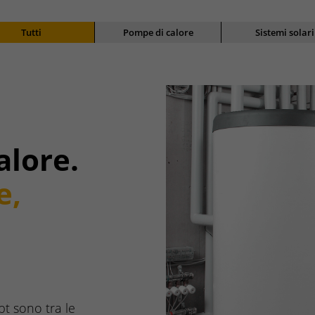
Tutti
Pompe di calore
Sistemi solari
alore.
e,
t sono tra le