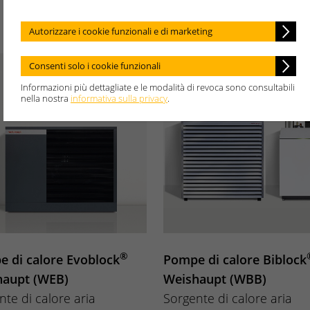
|
Acqua
Autorizzare i cookie funzionali e di marketing
Consenti solo i cookie funzionali
Informazioni più dettagliate e le modalità di revoca sono consultabili
nella nostra
informativa sulla privacy
.
®
 di calore Evoblock
Pompe di calore Biblock
haupt (WEB)
Weishaupt (WBB)
nte di calore aria
Sorgente di calore aria