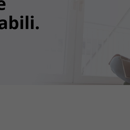
e
bili.