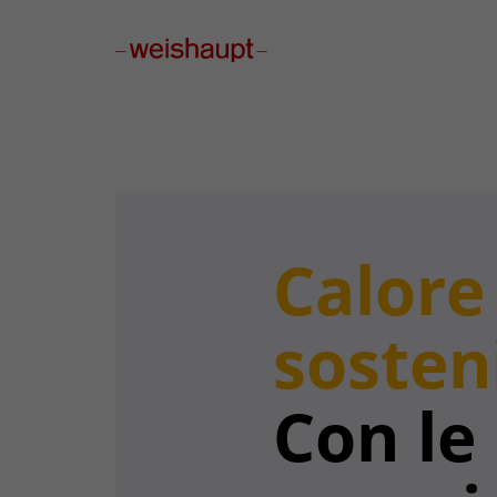
Please select a page template in page properties.
Calore
sosteni
Con le