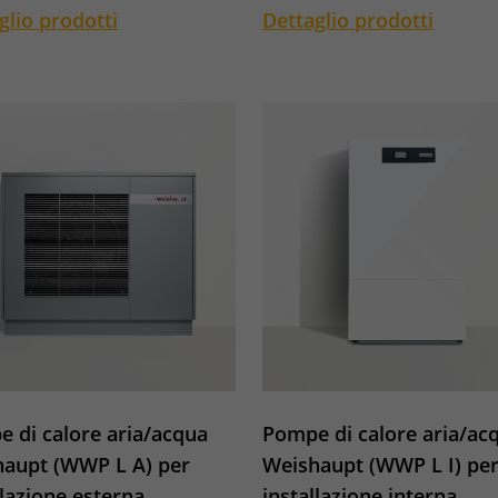
glio prodotti
Dettaglio prodotti
 di calore aria/acqua
Pompe di calore aria/ac
aupt (WWP L A) per
Weishaupt (WWP L I) pe
llazione esterna
installazione interna