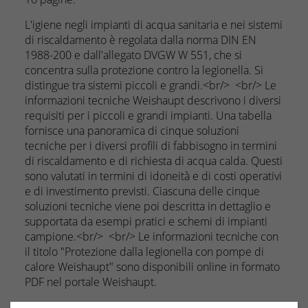
L'igiene negli impianti di acqua sanitaria e nei sistemi
di riscaldamento è regolata dalla norma DIN EN
1988-200 e dall'allegato DVGW W 551, che si
concentra sulla protezione contro la legionella. Si
distingue tra sistemi piccoli e grandi.<br/> <br/> Le
informazioni tecniche Weishaupt descrivono i diversi
requisiti per i piccoli e grandi impianti. Una tabella
fornisce una panoramica di cinque soluzioni
tecniche per i diversi profili di fabbisogno in termini
di riscaldamento e di richiesta di acqua calda. Questi
sono valutati in termini di idoneità e di costi operativi
e di investimento previsti. Ciascuna delle cinque
soluzioni tecniche viene poi descritta in dettaglio e
supportata da esempi pratici e schemi di impianti
campione.<br/> <br/> Le informazioni tecniche con
il titolo "Protezione dalla legionella con pompe di
calore Weishaupt" sono disponibili online in formato
PDF nel portale Weishaupt.