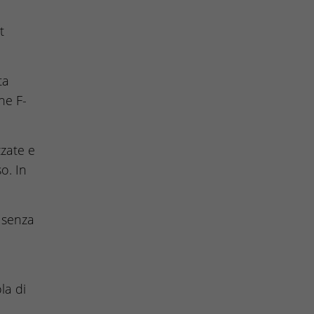
t
ta
ne F-
zzate e
o. In
 senza
la di