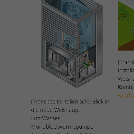
[Transl
Instal
Weish
Kombi
Scaric
[Translate to Italienisch:] Blick in
die neue Weishaupt
Luft/Wasser-
Monoblockwärmepumpe