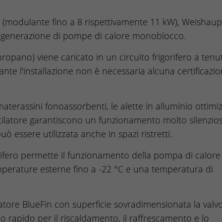
(modulante fino a 8 rispettivamente 11 kW), Weishaup
 generazione di pompe di calore monoblocco.
propano) viene caricato in un circuito frigorifero a tenu
ante l'installazione non è necessaria alcuna certificazio
aterassini fonoassorbenti, le alette in alluminio ottimi
ntilatore garantiscono un funzionamento molto silenzios
uò essere utilizzata anche in spazi ristretti.
orifero permette il funzionamento della pompa di calore
emperature esterne fino a -22 °C e una temperatura di
ratore BlueFin con superficie sovradimensionata la valvo
o rapido per il riscaldamento, il raffrescamento e lo