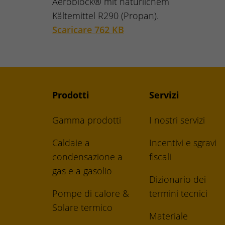
Aeroblock® mit natürlichem
Kältemittel R290 (Propan).
Scaricare 762 KB
Prodotti
Servizi
Gamma prodotti
I nostri servizi
Caldaie a
Incentivi e sgravi
condensazione a
fiscali
gas e a gasolio
Dizionario dei
Pompe di calore &
termini tecnici
Solare termico
Materiale