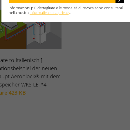
Informazioni più dettagliate e le modalità di revoca sono consultabili
nella nostra
informativa sulla privacy
.
ate to Italienisch:]
lationsbeispiel der neuen
aupt Aeroblock® mit dem
speicher WKS LE #4.
are 423 KB