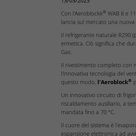
13/03/2023
®
Con l'Aeroblockk
WAB 8 e 11 
lancia sul mercato una nuova
Il refrigerante naturale R290 (
ermetica. Ciò significa che dur
Gas.
Il rivestimento completo con m
l'innovativa tecnologia del ve
®
questo modo,
l'Aeroblock
p
Un innovativo circuito di frig
riscaldamento ausiliario, a t
mandata fino a 70 °C.
Il cuore del sistema è l’evapo
espansione elettronica ad avvi