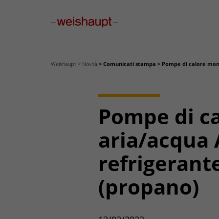
Please select a page template in page properties.
Weishaupt
Novità
Comunicati stampa
Pompe di calore mon
Pompe di c
aria/acqua
refrigerant
(propano)