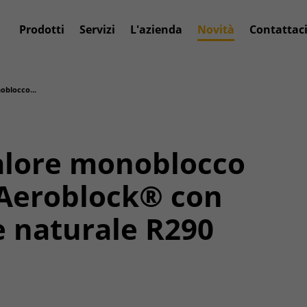
Prodotti
Servizi
L'azienda
Novità
Contattac
oblocco...
alore monoblocco
 Aeroblock® con
e naturale R290