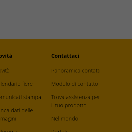
ovità
Contattaci
vità
Panoramica contatti
lendario fiere
Modulo di contatto
municati stampa
Trova assistenza per
il tuo prodotto
nca dati delle
magini
Nel mondo
ferenze
Portale