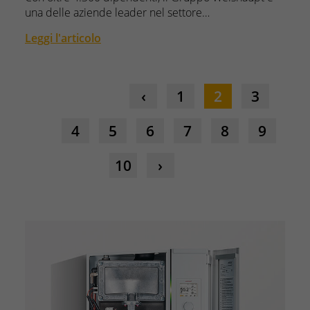
una delle aziende leader nel settore…
Leggi l'articolo
1
2
3
4
5
6
7
8
9
10