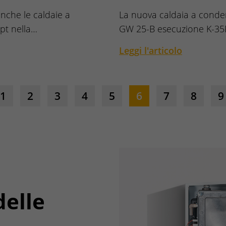
anche le caldaie a
La nuova caldaia a conde
pt nella…
GW 25-B esecuzione K-3
Leggi l'articolo
1
2
3
4
5
6
7
8
9
delle