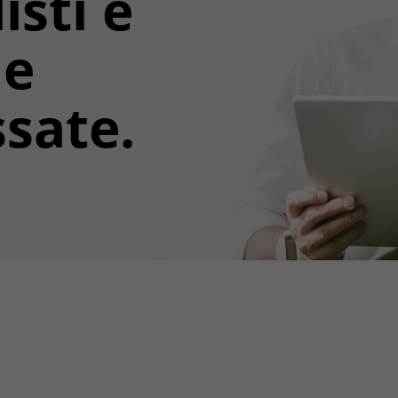
isti e
ne
ssate.