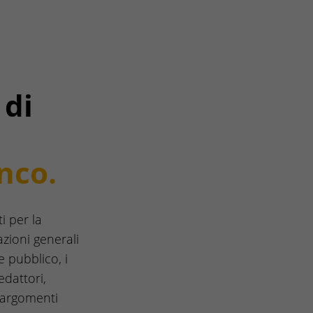
 di
nco.
i per la
zioni generali
e pubblico, i
edattori,
i argomenti