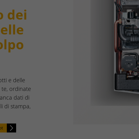
o dei
elle
olpo
tti e delle
 te, ordinate
anca dati di
oli di stampa,
pt