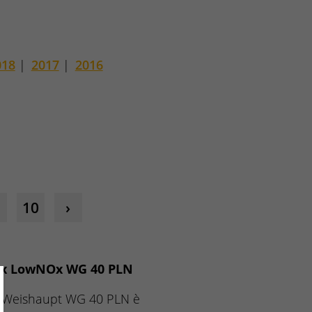
018
|
2017
|
2016
10
mix LowNOx WG 40 PLN
ose
as Weishaupt WG 40 PLN è