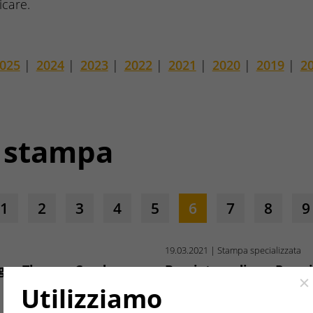
icare.
025
|
2024
|
2023
|
2022
|
2021
|
2020
|
2019
|
2
 stampa
1
2
3
4
5
6
7
8
9
19.03.2021
| Stampa specializzata
 gas Thermo Condens
Bruciatore di gas Pre
Cl
Utilizziamo
Il nuovo bruciatore di g