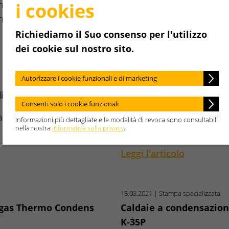
i cookies
nsazione a gas Thermo
adatto all'utilizzo di met
shaupt…
Leggi l'articolo
Richiediamo il Suo consenso per l'utilizzo
dei cookie sul nostro sito.
Autorizzare i cookie funzionali e di marketing
19.03.2021
| Stampa specializzata
di pompe di calore
Caldaie a condensazion
Consenti solo i cookie funzionali
cascata Weishaupt è
Con le nuove caldaie a c
Informazioni più dettagliate e le modalità di revoca sono consultabili
nella nostra
informativa sulla privacy
.
 le…
Condens WTC-GW-B nelle 
Leggi l'articolo
15.03.2021
| Stampa specializzata
 gas Thermo Condens
Caldaie a condensazion
K-35P