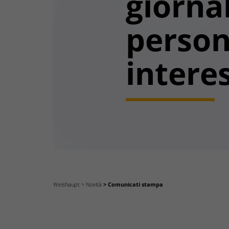
giornal
perso
intere
Weishaupt
Novità
Comunicati stampa