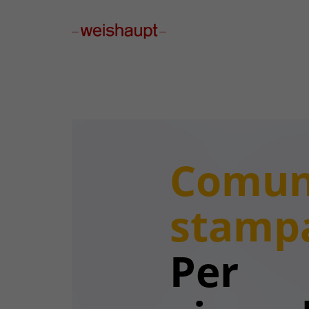
Please select a page template in page properties.
Comun
stamp
Per