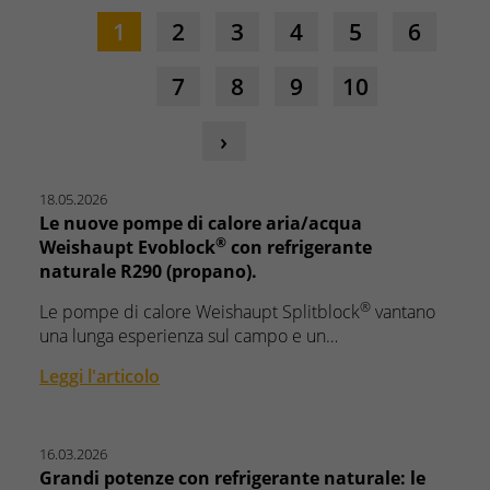
1
2
3
4
5
6
7
8
9
10
18.05.2026
Le nuove pompe di calore aria/acqua
®
Weishaupt Evoblock
con refrigerante
naturale R290 (propano).
®
Le pompe di calore Weishaupt Splitblock
vantano
una lunga esperienza sul campo e un…
Leggi l'articolo
16.03.2026
Grandi potenze con refrigerante naturale: le