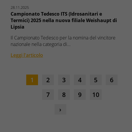
28.11.2025
Campionato Tedesco ITS (Idrosanitari e
Termici) 2025 nella nuova filiale Weishaupt di
Lipsia
Il Campionato Tedesco per la nomina del vincitore
nazionale nella categoria di…
Leggi l'articolo
1
2
3
4
5
6
7
8
9
10