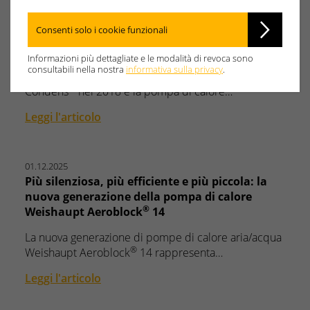
27.01.2026
German Design Award 2026: la pompa di calore
Consenti solo i cookie funzionali
®
Weishaupt Aeroblock
riceve il prestigioso
riconoscimento
Informazioni più dettagliate e le modalità di revoca sono
consultabili nella nostra
informativa sulla privacy
.
Dopo la caldaia a condensazione a gas Thermo
®
Condens
nel 2018 e la pompa di calore…
Leggi l'articolo
01.12.2025
Più silenziosa, più efficiente e più piccola: la
nuova generazione della pompa di calore
®
Weishaupt Aeroblock
14
La nuova generazione di pompe di calore aria/acqua
®
Weishaupt Aeroblock
14 rappresenta…
Leggi l'articolo