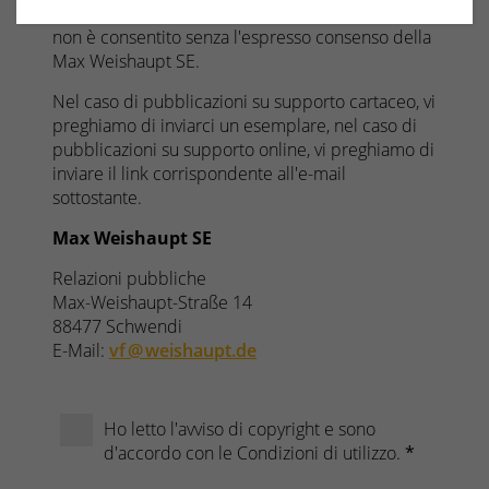
L'utilizzo di immagini o testi per scopi pubblicitari
non è consentito senza l'espresso consenso della
Max Weishaupt SE.
Nel caso di pubblicazioni su supporto cartaceo, vi
preghiamo di inviarci un esemplare, nel caso di
pubblicazioni su supporto online, vi preghiamo di
inviare il link corrispondente all'e-mail
sottostante.
Max Weishaupt SE
Relazioni pubbliche
Max-Weishaupt-Straße 14
88477 Schwendi
E-Mail:
vf @ weishaupt.de
Ho letto l'avviso di copyright e sono
d'accordo con le Condizioni di utilizzo.
*