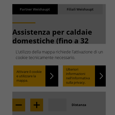
Risultati
Back
Partner Weishaupt
Filiali Weishaupt
I risultati vengono caricati
Assistenza per caldaie
domestiche (fino a 32
kW)
L’utilizzo della mappa richiede l’attivazione di un
Ricerca rapida. Facile da
cookie tecnicamente necessario.
trovare.
Ulteriori
Attivare il cookie
informazioni
e utilizzare la
nell'informativa
mappa.
sulla privacy.
Locate
Distanza
Trova la filiale nella tua zona: