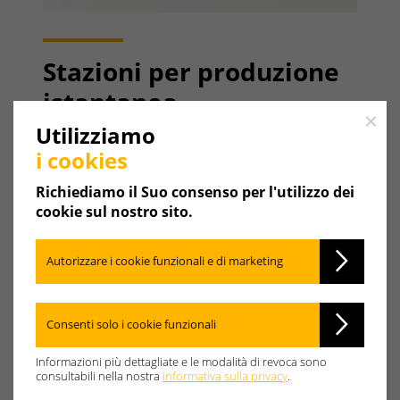
Stazioni per produzione
istantanea
Close
Weishaupt.
Utilizziamo
i cookies
Le stazioni per produzione istantanea di acqua
calda sono apparecchi per il riscaldamento
Richiediamo il Suo consenso per l'utilizzo dei
rapido e igienico dell'acqua sanitaria. L'acqua
cookie sul nostro sito.
sanitaria viene riscaldata istantaneamente solo
quando è necessario, nessun accumulo. L'acqua
Autorizzare i cookie funzionali e di marketing
fredda scorre attraverso lo scambiatore a piastre
e viene riscaldata con un flusso controcorrente
dall’acqua tecnica proveniente da un accumulo
Consenti solo i cookie funzionali
inerziale, riscaldato da un
Generatore di calore
.
Informazioni più dettagliate e le modalità di revoca sono
consultabili nella nostra
informativa sulla privacy
.