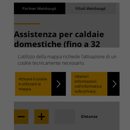
Risultati
Partner Weishaupt
Filiali Weishaupt
Back
I risultati vengono caricati
Assistenza per caldaie
domestiche (fino a 32
kW)
L’utilizzo della mappa richiede l’attivazione di un
Ricerca rapida. Facile da
cookie tecnicamente necessario.
trovare.
Ulteriori
Attivare il cookie
informazioni
e utilizzare la
nell'informativa
mappa.
sulla privacy.
Locate
Distanza
Trova la filiale nella tua zona: