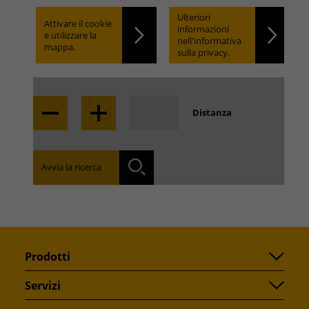
trovare.
Ulteriori
Attivare il cookie
informazioni
e utilizzare la
nell'informativa
mappa.
sulla privacy.
Locate
Distanza
Trova la filiale nella tua zona:
Avvia la ricerca
Ricerca
Prodotti
Servizi