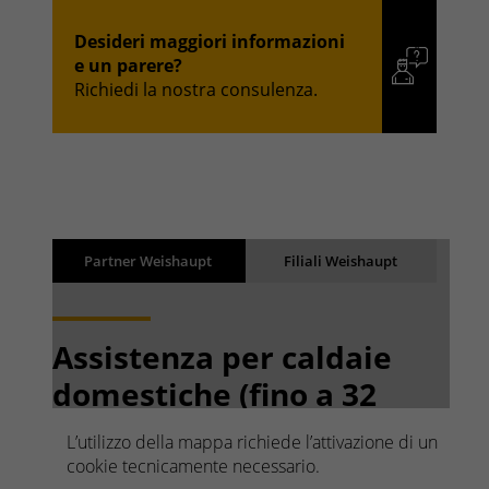
Desideri maggiori informazioni
e un parere?
Richiedi la nostra consulenza.
Risultati
Back
Partner Weishaupt
Filiali Weishaupt
I risultati vengono caricati
Assistenza per caldaie
domestiche (fino a 32
kW)
L’utilizzo della mappa richiede l’attivazione di un
Ricerca rapida. Facile da
cookie tecnicamente necessario.