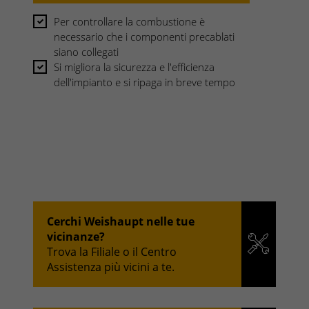
Per controllare la combustione è
necessario che i componenti precablati
siano collegati
Si migliora la sicurezza e l'efficienza
dell'impianto e si ripaga in breve tempo
Cerchi Weishaupt nelle tue
vicinanze?
Trova la Filiale o il Centro
Assistenza più vicini a te.