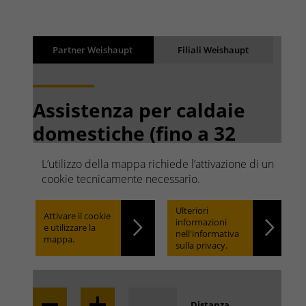
Risultati
Back
Partner Weishaupt
Filiali Weishaupt
I risultati vengono caricati
Assistenza per caldaie
domestiche (fino a 32
kW)
L’utilizzo della mappa richiede l’attivazione di un
Ricerca rapida. Facile da
cookie tecnicamente necessario.
trovare.
Ulteriori
Attivare il cookie
informazioni
e utilizzare la
nell'informativa
mappa.
sulla privacy.
Locate
Distanza