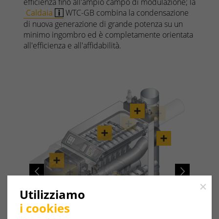
efficienza fino all'ampio campo di modulazione; la
Caldaia
WTC-GB combina la condensazione
di nuova generazione di grande potenza su un
minimo ingombro ed è completamente orientata
all'efficienza e all'affidabilità.
Previous
Next
Close
Utilizziamo
i cookies