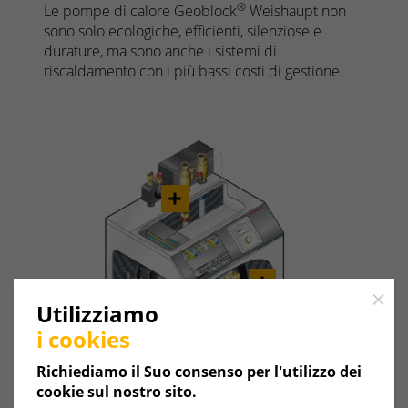
®
Le pompe di calore Geoblock
Weishaupt non
sono solo ecologiche, efficienti, silenziose e
durature, ma sono anche i sistemi di
riscaldamento con i più bassi costi di gestione.
Close
Utilizziamo
i cookies
Richiediamo il Suo consenso per l'utilizzo dei
cookie sul nostro sito.