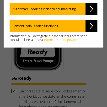
Autorizzare i cookie funzionali e di marketing
Consenti solo i cookie funzionali
Informazioni più dettagliate e le modalità di revoca sono
consultabili nella nostra
informativa sulla privacy
.
SG Ready
Già corredata di serie con il collegamento
Smart Grid, conosciuto anche come "rete
intelligente", permette l’allacciamento al
fotovoltaico per autoconsumo.