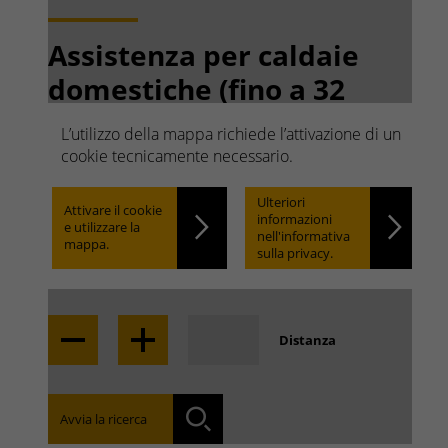
Assistenza per caldaie
domestiche (fino a 32
kW)
L’utilizzo della mappa richiede l’attivazione di un
Ricerca rapida. Facile da
cookie tecnicamente necessario.
trovare.
Ulteriori
Attivare il cookie
informazioni
e utilizzare la
nell'informativa
mappa.
sulla privacy.
Locate
Distanza
Trova la filiale nella tua zona:
Avvia la ricerca
Ricerca