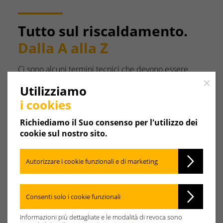
Tutto sul riscaldamento.
Dalla A alla Z
Ci sono alcuni termini tecnici che devono essere
spiegati quando si parla di riscaldamento. Qui
Close
Utilizziamo
troverete tutto ciò che è importante. In ordine
alfabetico.
i cookies
Richiediamo il Suo consenso per l'utilizzo dei
A
B
C
D
E
F
G
cookie sul nostro sito.
H
I
J
K
L
M
N
Autorizzare i cookie funzionali e di marketing
O
P
Q
R
S
T
U
Consenti solo i cookie funzionali
V
W
X
Y
Z
Informazioni più dettagliate e le modalità di revoca sono