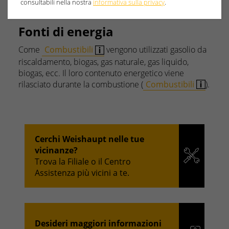
consultabili nella nostra
informativa sulla privacy
.
Fonti di energia
Come
Combustibili
vengono utilizzati gasolio da
riscaldamento, biogas, gas naturale, gas liquido,
biogas, ecc. Il loro contenuto energetico viene
rilasciato durante la combustione (
Combustibili
).
Cerchi Weishaupt nelle tue
vicinanze?
Trova la Filiale o il Centro
Assistenza più vicini a te.
Desideri maggiori informazioni