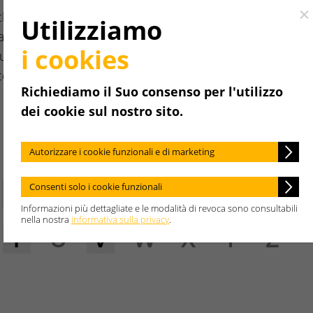
 che devono
Cl
Utilizziamo
a di
i cookies
utto ciò che è
co.
Richiediamo il Suo consenso per l'utilizzo
dei cookie sul nostro sito.
Autorizzare i cookie funzionali e di marketing
E
F
G
H
I
J
K
Consenti solo i cookie funzionali
Informazioni più dettagliate e le modalità di revoca sono consultabili
nella nostra
informativa sulla privacy
.
T
U
V
W
X
Y
Z