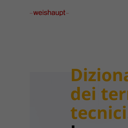
Please select a page template in page properties.
Dizion
dei te
tecnici