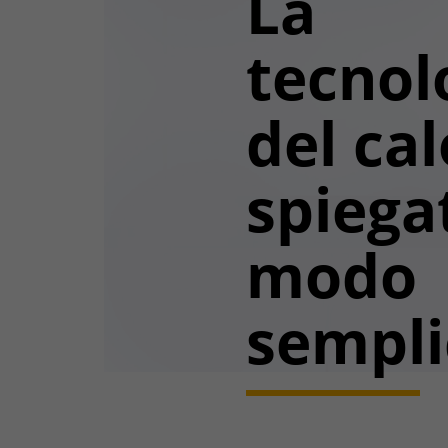
La
tecnol
del ca
spiega
modo
sempli