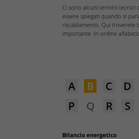
Ci sono alcuni termini tecnici
essere spiegati quando si parl
riscaldamento. Qui troverete t
importante. In ordine alfabeti
A
B
C
D
P
Q
R
S
Bilancio energetico