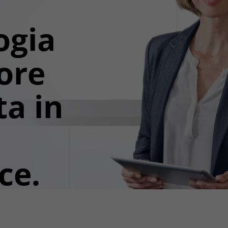
ogia
lore
ta in
ce.