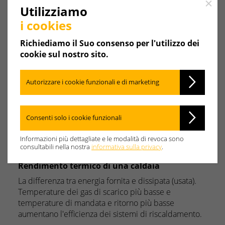
Close
M
N
O
P
Q
R
Utilizziamo
i cookies
S
T
U
V
W
X
Richiediamo il Suo consenso per l'utilizzo dei
cookie sul nostro sito.
Y
Z
Autorizzare i cookie funzionali e di marketing
Consenti solo i cookie funzionali
Rendimento normizzato
Rapporto tra l'energia fornita e l'energia fornita in un
Informazioni più dettagliate e le modalità di revoca sono
determinato periodo.
consultabili nella nostra
informativa sulla privacy
.
Rendimento termico di una caldaia
La differenza tra energia fornita e dissipata (usata).
Temperature dei gas di scarico più basse e
temperature di mandata e ritorno più basse
aumentano l'efficienza dei sistemi di riscaldamento.