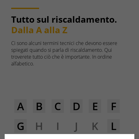
Tutto sul riscaldamento.
Dalla A alla Z
Ci sono alcuni termini tecnici che devono essere
spiegati quando si parla di riscaldamento. Qui
troverete tutto ciò che è importante. In ordine
alfabetico.
A
B
C
D
E
F
G
H
I
J
K
L