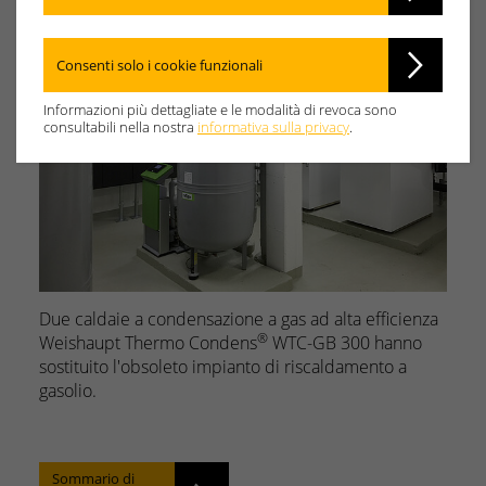
Consenti solo i cookie funzionali
Informazioni più dettagliate e le modalità di revoca sono
consultabili nella nostra
informativa sulla privacy
.
Due caldaie a condensazione a gas ad alta efficienza
®
Weishaupt Thermo Condens
WTC-GB 300 hanno
sostituito l'obsoleto impianto di riscaldamento a
gasolio.
Sommario di